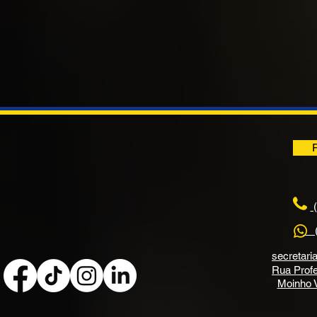
(
(1
secretari
Rua Profe
Moinho V